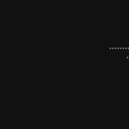
*******
*