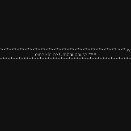
********************************************* *** wi
eine kleine Umbaupause ***
*************************************************